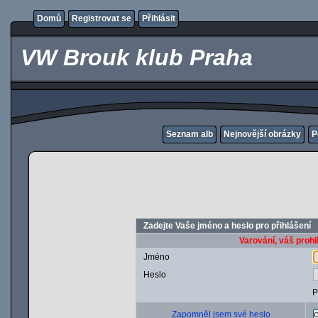
Domů
Registrovat se
Přihlásit
VW Brouk klub Praha
Seznam alb
Nejnovější obrázky
P
Zadejte Vaše jméno a heslo pro přihlášení
Varování, váš prohl
Jméno
Heslo
P
Zapomněl jsem své heslo