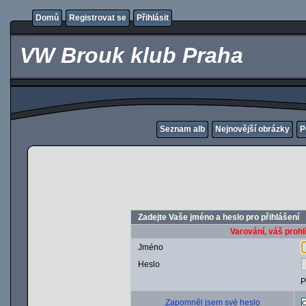
Domů
Registrovat se
Přihlásit
VW Brouk klub Praha
Seznam alb
Nejnovější obrázky
P
Zadejte Vaše jméno a heslo pro přihlášení
Varování, váš prohl
Jméno
Heslo
P
Zapomněl jsem své heslo