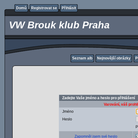
Domů
Registrovat se
Přihlásit
VW Brouk klub Praha
Seznam alb
Nejnovější obrázky
P
Zadejte Vaše jméno a heslo pro přihlášení
Varování, váš prohl
Jméno
Heslo
P
Zapomněl jsem své heslo