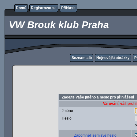
Domů
Registrovat se
Přihlásit
VW Brouk klub Praha
Seznam alb
Nejnovější obrázky
P
Zadejte Vaše jméno a heslo pro přihlášení
Varování, váš prohl
Jméno
Heslo
P
Zapomněl jsem své heslo