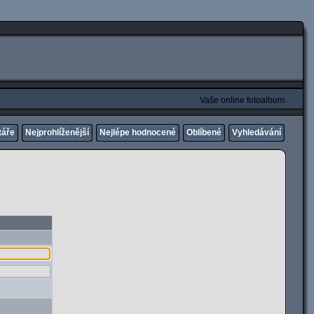
Vaše online fotoalbum
táře
Nejprohlíženější
Nejlépe hodnocené
Oblíbené
Vyhledávání