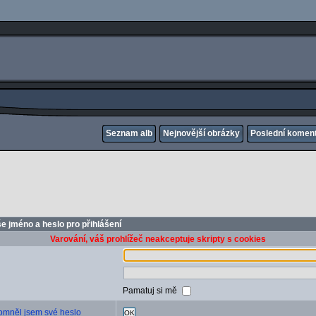
Seznam alb
Nejnovější obrázky
Poslední komen
e jméno a heslo pro přihlášení
Varování, váš prohlížeč neakceptuje skripty s cookies
Pamatuj si mě
mněl jsem své heslo
OK