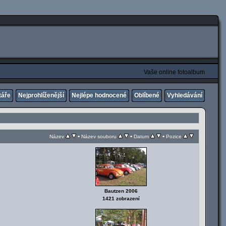
Vaše online fotoalbum
táře
Nejprohlíženější
Nejlépe hodnocené
Oblíbené
Vyhledávání
•
•
•
Název
Název souboru
Datum
Pozice
Bautzen 2006
1421 zobrazení