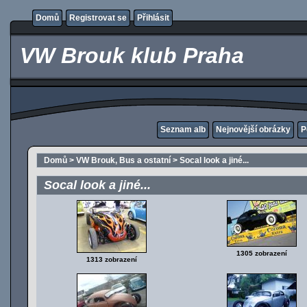
Domů
Registrovat se
Přihlásit
VW Brouk klub Praha
Seznam alb
Nejnovější obrázky
P
Domů
>
VW Brouk, Bus a ostatní
>
Socal look a jiné...
Socal look a jiné...
1305 zobrazení
1313 zobrazení