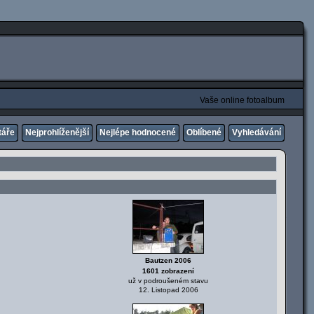
Vaše online fotoalbum
táře
Nejprohlíženější
Nejlépe hodnocené
Oblíbené
Vyhledávání
Bautzen 2006
1601 zobrazení
už v podroušeném stavu
12. Listopad 2006