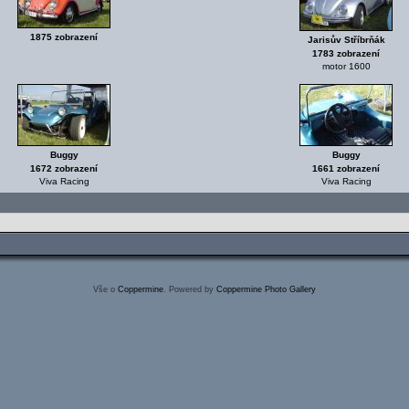
1875 zobrazení
Jarisův Stříbrňák
1783 zobrazení
motor 1600
Buggy
Buggy
1672 zobrazení
1661 zobrazení
Viva Racing
Viva Racing
Vše o
Coppermine
. Powered by
Coppermine Photo Gallery