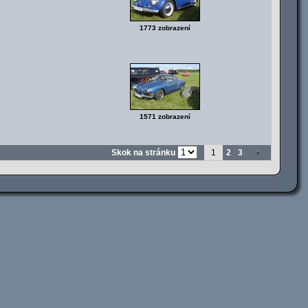
1773 zobrazení
1571 zobrazení
Skok na stránku
1
2
3