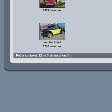
1899 zobrazení
Herbího Sršeň
1742 zobrazení
Počet souborů: 32 na 3 stránce(kách)