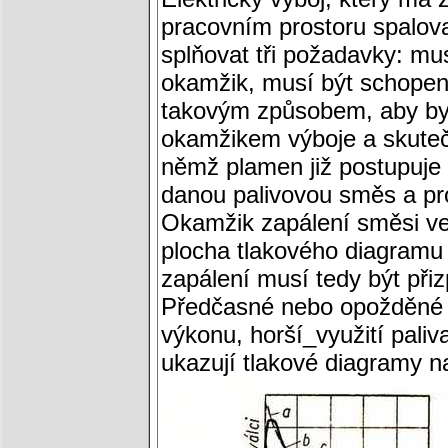
pracovním prostoru spalov
splňovat tři požadavky: mu
okamžik, musí být schopen 
takovým způsobem, aby byl
okamžikem výboje a skuteč
němž plamen již postupuje r
danou palivovou směs a pro
Okamžik zapálení směsi ve v
plocha tlakového diagramu 
zapálení musí tedy být přiz
Předčasné nebo opožděné 
výkonu, horší_využití paliv
ukazují tlakové diagramy n