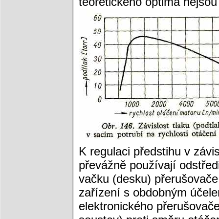
teoretického optima nejsou p
K regulaci předstihu v závis
převážně používají odstředi
vačku (desku) přerušovače 
zařízení s obdobným účele
elektronického přerušovače