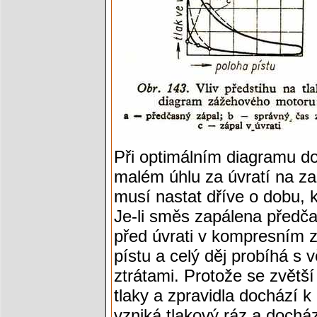
Při optimálním diagramu do
malém úhlu za úvratí na z
musí nastat dříve o dobu, 
Je-li směs zapálena předča
před úvrati v kompresním z
pístu a celý děj probíhá s 
ztrátami. Protože se zvětší
tlaky a zpravidla dochází 
vzniká tlakový ráz a docház