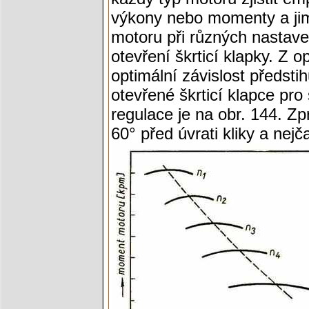
výkony nebo momenty a jim 
motoru při různých nastaven
otevření škrticí klapky. Z o
optimální závislost předstih
otevřené škrticí klapce pro
regulace je na obr. 144. Z
60° před úvrati kliky a nejč