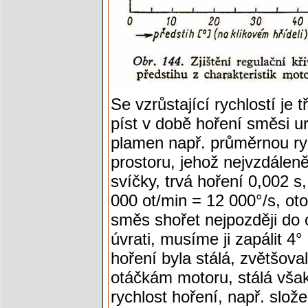
Se vzrůstající rychlostí je 
píst v době hoření směsi ur
plamen např. průměrnou ry
prostoru, jehož nejvzdálen
svíčky, trvá hoření 0,002 s,
000 ot/min = 12 000°/s, oto
směs shořet nejpozději do 
úvrati, musíme ji zapálit 4°
hoření byla stálá, zvětšov
otáčkám motoru, stálá však 
rychlost hoření, např. slože