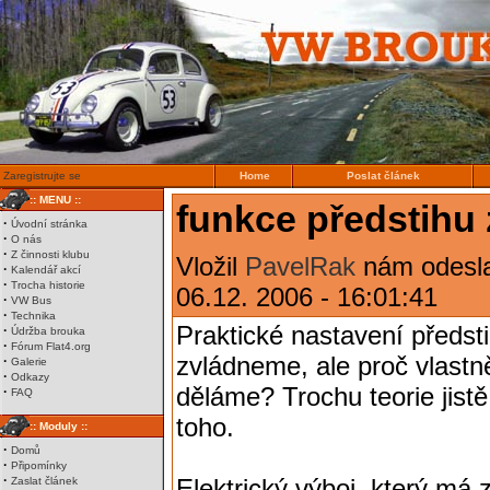
Zaregistrujte se
Home
Poslat článek
:: MENU ::
funkce předstihu
·
Úvodní stránka
·
O nás
·
Z činnosti klubu
Vložil
PavelRak
nám odeslal
·
Kalendář akcí
·
Trocha historie
06.12. 2006 - 16:01:41
·
VW Bus
·
Technika
Praktické nastavení předstih
·
Údržba brouka
·
Fórum Flat4.org
zvládneme, ale proč vlast
·
Galerie
·
Odkazy
děláme? Trochu teorie jist
·
FAQ
toho.
:: Moduly ::
·
Domů
·
Připomínky
·
Elektrický výboj, který má 
Zaslat článek