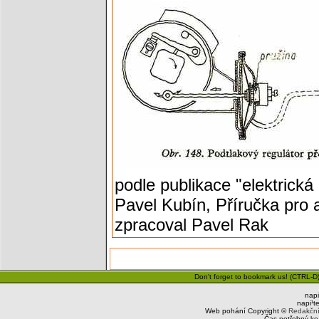
podle publikace "elektrická
Pavel Kubín, Příručka pro a
zpracoval Pavel Rak
Don't forget to bookmark us! (CTRL-D)
napi
napi¹t
Web pohání Copyright ©
Redakčn
Čas potřebný ke