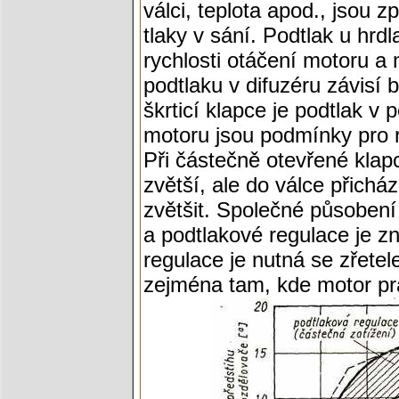
válci, teplota apod., jsou z
tlaky v sání. Podtlak u hrdl
rychlosti otáčení motoru a 
podtlaku v difuzéru závisí 
škrticí klapce je podtlak v 
motoru jsou podmínky pro r
Při částečně otevřené klap
zvětší, ale do válce přicház
zvětšit. Společné působení 
a podtlakové regulace je z
regulace je nutná se zřete
zejména tam, kde motor pr