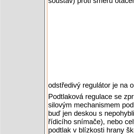
soustav) proti směru otáče
odstředivý regulátor je na 
Podtlaková regulace se zp
silovým mechanismem podl
buď jen deskou s nepohybl
řídicího snímače), nebo c
podtlak v blízkosti hrany škr