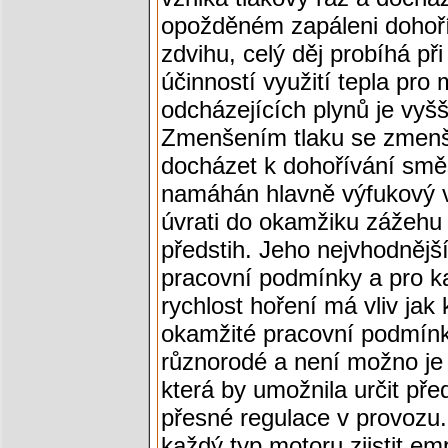
opožděném zapáleni dohoř
zdvihu, celý děj probíhá př
účinností využití tepla pro
odcházejících plynů je vyšš
Zmenšením tlaku se zmenšu
docházet k dohořívání směsi
namáhán hlavně výfukový ve
úvrati do okamžiku zážehu 
předstih. Jeho nejvhodnější
pracovní podmínky a pro k
rychlost hoření má vliv jak
okamžité pracovní podmínky
různorodé a není možno je 
která by umožnila určit př
přesné regulace v provozu.
každý typ motoru zjistit emp