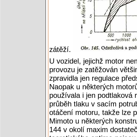
zátěží.
U vozidel, jejichž motor n
provozu je zatěžován větši
zpravidla jen regulace předs
Naopak u některých motor
používala i jen podtlaková
průběh tlaku v sacím potrub
otáčení motoru, takže lze p
Mimoto u některých konstru
144 v okolí maxim dostateč