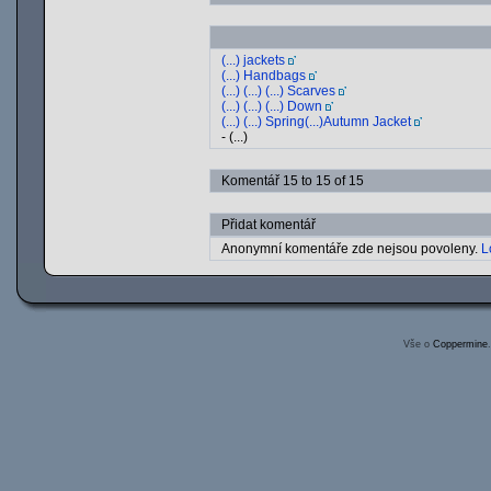
(...) jackets
(...) Handbags
(...) (...) (...) Scarves
(...) (...) (...) Down
(...) (...) Spring(...)Autumn Jacket
- (...)
Komentář 15 to 15 of 15
Přidat komentář
Anonymní komentáře zde nejsou povoleny.
L
Vše o
Coppermine