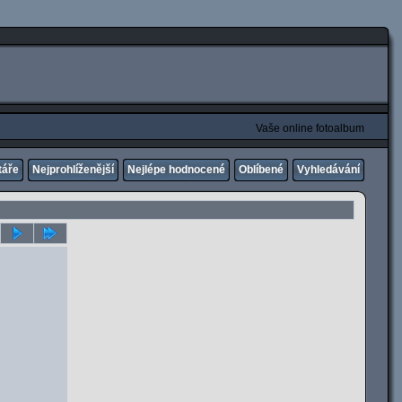
Vaše online fotoalbum
táře
Nejprohlíženější
Nejlépe hodnocené
Oblíbené
Vyhledávání