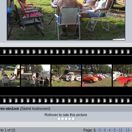
ento obrázek
(žádné hodnocení)
Rollover to rate this picture
to 1 of 15
Page:
1
-
2
-
3
-
4
-
5
-
11
-
12