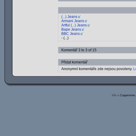
(...) Jeans
Armani Jeans
Artful (...) Jeans
Bape Jeans
BBC Jeans
- (...)
Komentář 3 to 3 of 15
Přidat komentář
Anonymní komentáře zde nejsou povoleny.
L
Vše o
Coppermine