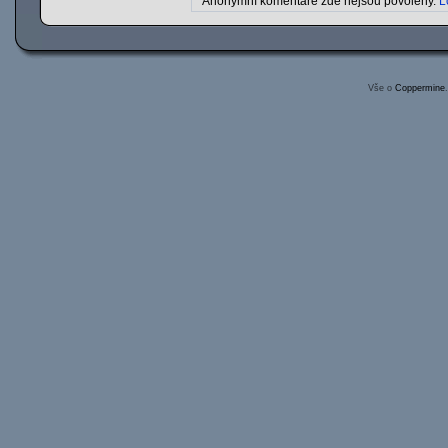
Anonymní komentáře zde nejsou povoleny.
L
Vše o
Coppermine