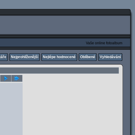
Vaše online fotoalbum
táře
Nejprohlíženější
Nejlépe hodnocené
Oblíbené
Vyhledávání