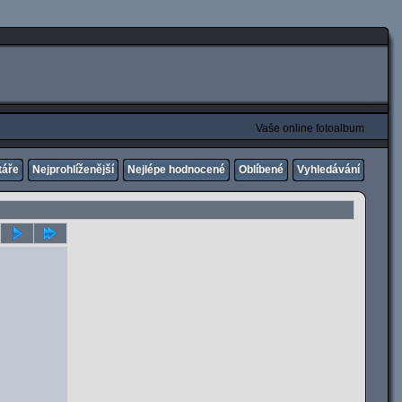
Vaše online fotoalbum
táře
Nejprohlíženější
Nejlépe hodnocené
Oblíbené
Vyhledávání