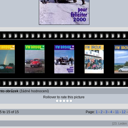
ento obrázek
(žádné hodnocení)
Rollover to rate this picture
 to 15 of 15
Page:
1
-
2
-
3
-
4
-
11
-
12
[23. Leden 