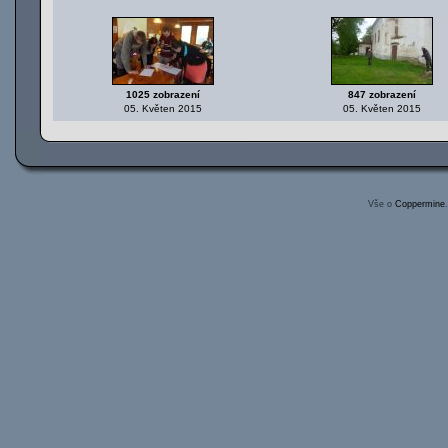
1025 zobrazení
847 zobrazení
05. Květen 2015
05. Květen 2015
Vše o
Coppermine