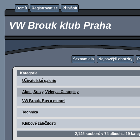
Domů
Registrovat se
Přihlásit
VW Brouk klub Praha
Seznam alb
Nejnovější obrázky
P
Kategorie
Uživatelské galerie
Akce, Srazy, Výlety a Cestopisy
VW Brouk, Bus a ostatní
Technika
Klubové záležitosti
2,145
souborů v
74
albech a
19
kateg