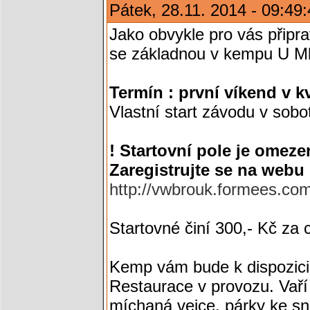
Pátek, 28.11. 2014 - 09:49
Jako obvykle pro vás přip
se základnou v kempu U Ml
Termín : první víkend v kv
Vlastní start závodu v sobo
! Startovní pole je omez
Zaregistrujte se na webu
http://vwbrouk.formees.co
Startovné činí 300,- Kč za 
Kemp vám bude k dispozici
Restaurace v provozu. Vaří
míchaná vejce, párky ke sn