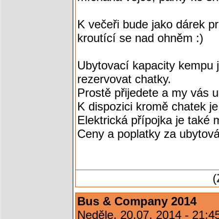
K večeři bude jako dárek p
kroutící se nad ohněm :)
Ubytovací kapacity kempu j
rezervovat chatky.
Prostě přijedete a my vás 
K dispozici kromě chatek j
Elektrická přípojka je také
Ceny a poplatky za ubytov
(
Bus & Company 2014
Neděle, 20.07. 2014 - 21: