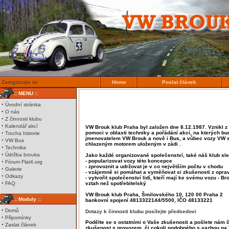
Zaregistrujte se
Home
Poslat článek
:: MENU ::
·
Úvodní stránka
·
O nás
·
Z činnosti klubu
·
Kalendář akcí
VW Brouk klub Praha byl založen dne 8.12.1987. Vznikl 
·
pomoci v oblasti techniky a pořádání akcí, na kterých b
Trocha historie
jmenovatelem VW Brouk a nově i Bus, a vůbec vozy VW
·
VW Bus
chlazeným motorem uloženým v zádi .
·
Technika
·
Údržba brouka
Jako každé organizované společenství, také náš klub sled
·
- popularizovat vozy této koncepce
Fórum Flat4.org
- zprovoznit a udržovat je v co největším počtu v chodu
·
Galerie
- vzájemně si pomáhat a vyměňovat si zkušenosti z opra
·
Odkazy
- vytvořit společenství lidí, kteří mají ke svému vozu - Br
·
FAQ
vztah než spotřebitelský
VW Brouk klub Praha, Šmilovského 10, 120 00 Praha 2
:: Moduly ::
bankovní spojení 4813322144/5500, IČO 48133221
·
Domů
Dotazy k činnosti klubu posílejte předsedovi
·
Připomínky
Podělte se s ostatními o Vaše zkušenosti a pošlete nám 
·
Zaslat článek
zkušenost s provozem, či cokoli podobného s vazbou na