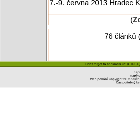
7.-9. června 2013 Hradec K
(
Zo
76 článků 
Don't forget to bookmark us! (CTRL-D)
napi
napi¹t
Web pohání Copyright ©
Redakčn
Čas potřebný ke