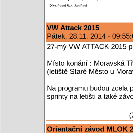
Díky,
Pavel Rak,
Jan Paul
VW Attack 2015
Pátek, 28.11. 2014 - 09:55
27-mý VW ATTACK 2015 pr
Místo konání : Moravská T
(letiště Staré Město u Mor
Na programu budou zcela p
sprinty na letišti a také zá
(
Orientační závod MLOK 