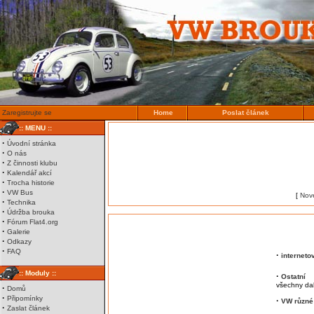
Zaregistrujte se
Home
Poslat článek
:: MENU ::
·
Úvodní stránka
·
O nás
·
Z činnosti klubu
·
Kalendář akcí
·
Trocha historie
·
VW Bus
[
Nov
·
Technika
·
Údržba brouka
·
Fórum Flat4.org
·
Galerie
·
Odkazy
·
FAQ
·
interneto
:: Moduly ::
·
Ostatní
všechny dal
·
Domů
·
Připomínky
·
VW různé
·
Zaslat článek