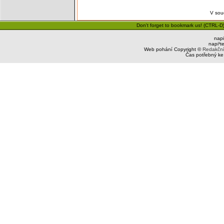
V sou
Don't forget to bookmark us! (CTRL-D)
napi
napi¹t
Web pohání Copyright ©
Redakčn
Čas potřebný ke