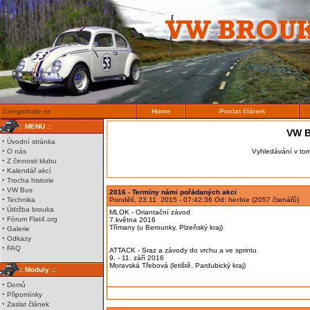
Zaregistrujte se
Home
Poslat článek
:: MENU ::
VW B
·
Úvodní stránka
·
O nás
Vyhledávání v to
·
Z činnosti klubu
·
Kalendář akcí
·
Trocha historie
·
VW Bus
2016 - Termíny námi pořádaných akci
·
Technika
Pondělí, 23.11. 2015 - 07:42:36 Od:
herbie
(2057 čtenářů)
·
Údržba brouka
MLOK - Oriantační závod
·
Fórum Flat4.org
7.května 2016
·
Třímany (u Berounky, Plzeňský kraj)
Galerie
·
Odkazy
·
FAQ
ATTACK - Sraz a závody do vrchu a ve sprintu
9. - 11. září 2016
Moravská Třebová (letiště, Pardubický kraj)
:: Moduly ::
·
Domů
·
Připomínky
·
Zaslat článek