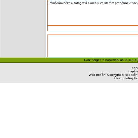
Přikládám několik fotografií z areálu ve kterém proběhne Attac
Don't forget to bookmark us! (CTRL-D)
napi
napi¹t
Web pohání Copyright ©
Redakčn
Čas potřebný ke