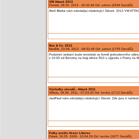
VW Attack 2013
Čtvrtek, 28.02. 2013 - 20:32:48 Od:
admin
(3539 čtenářů)
Aleš Blaha
nám odeslal(a) následující článek: 2013 VW ATTA
Bus & Co. 2012
Neděle, 23.09. 2012 - 08:53:46 Od:
admin
(1755 čtenářů)
Podzimní setkání bude tentokrát ve formě jednodenního výletu.
v 10:00 od Benziny na kraji silnice R10 u výjezdu z Prahy na M
Výsledky závodů - Attack 2011
Středa, 08.06. 2011 - 07:03:20 Od:
herbie
(1713 čtenářů)
JanPaul
nám odeslal(a) následující článek: Zde jsou k nahledn
Fotky areálu Vesec Liberec
Pátek, 29.05. 2009 - 10:04:29 Od:
herbie
(1977 čtenářů)