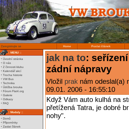
Zaregistrujte se
Home
Poslat článek
:: MENU ::
jak na to
: seřízen
·
Úvodní stránka
·
O nás
zádní nápravy
·
Z činnosti klubu
·
Kalendář akcí
·
Trocha historie
·
VW Bus
Vložil
prak
nám odeslal(a) n
·
Technika
·
Údržba brouka
09.01. 2006 - 16:55:10
·
Fórum Flat4.org
·
Galerie
Když Vám auto kulhá na st
·
Odkazy
·
FAQ
přetížená Tatra, je dobré b
:: Moduly ::
nohy".
·
Domů
·
Připomínky
·
Zaslat článek