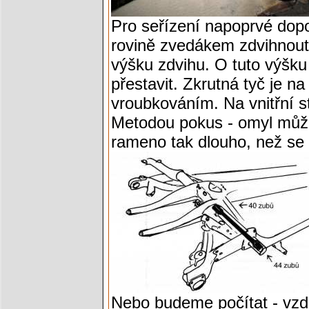
Pro seřízení napoprvé dop
rovině zvedákem zdvihnout 
výšku zdvihu. O tuto výšk
přestavit. Zkrutná tyč je n
vroubkováním. Na vnitřní st
Metodou pokus - omyl může
rameno tak dlouho, než se t
Nebo budeme počítat - vzdá