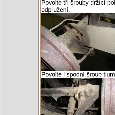
Povolte tři šrouby držící p
odpružení.
Povolte i spodní šroub tlum