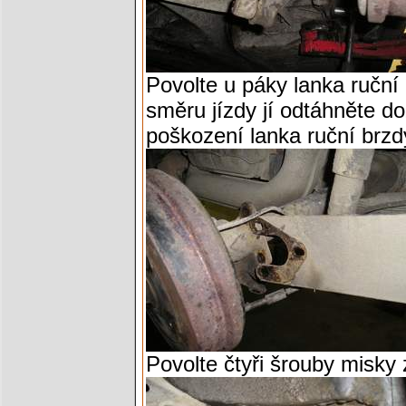
Povolte u páky lanka ruční
směru jízdy jí odtáhněte d
poškození lanka ruční brzd
Povolte čtyři šrouby misky 