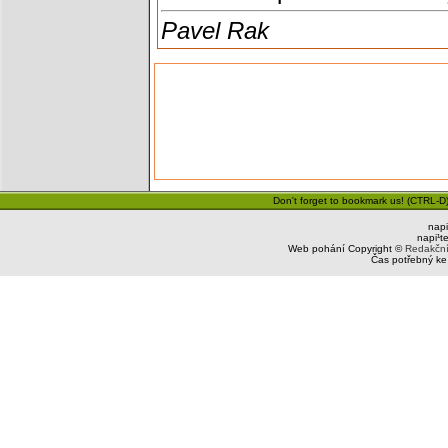
Pavel Rak
Don't forget to bookmark us! (CTRL-D)
napi
napi¹t
Web pohání Copyright ©
Redakčn
Čas potřebný ke