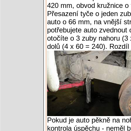
420 mm, obvod kružnice o 
Přesazení tyče o jeden zub
auto o 66 mm, na vnější st
potřebujete auto zvednout 
otočíte o 3 zuby nahoru (3
dolů (4 x 60 = 240). Rozdíl
Pokud je auto pěkně na no
kontrola úspěchu - neměl 