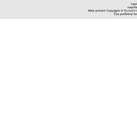
napi
napi¹t
Web pohání Copyright ©
Redakčn
Čas potřebný ke