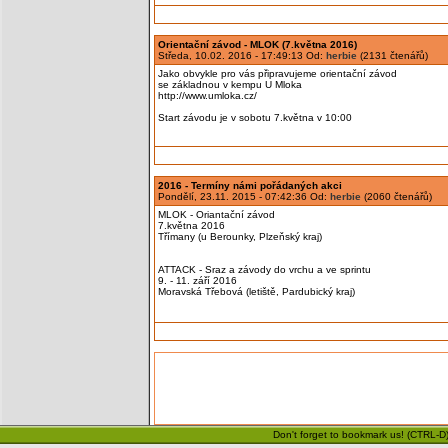
Orientační závod - MLOK (7.května 2016)
Středa, 10.02. 2016 - 17:49:13 Od:
herbie
(2131 čtenářů)
Jako obvykle pro vás připravujeme orientační závod
se základnou v kempu U Mloka
http://www.umloka.cz/
Start závodu je v sobotu 7.května v 10:00
2016 - Termíny námi pořádaných akci
Pondělí, 23.11. 2015 - 07:42:36 Od:
herbie
(2060 čtenářů)
MLOK - Oriantační závod
7.května 2016
Třímany (u Berounky, Plzeňský kraj)
ATTACK - Sraz a závody do vrchu a ve sprintu
9. - 11. září 2016
Moravská Třebová (letiště, Pardubický kraj)
Don't forget to bookmark us! (CTRL-D)