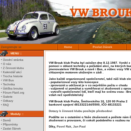
Zaregistrujte se
Home
Poslat článek
:: MENU ::
·
Úvodní stránka
VW Brouk klub Praha byl založen dne 8.12.1987. Vznikl 
·
O nás
pomoci v oblasti techniky a pořádání akcí, na kterých b
·
Z činnosti klubu
jmenovatelem VW Brouk a nově i Bus, a vůbec vozy VW
·
Kalendář akcí
chlazeným motorem uloženým v zádi .
·
Trocha historie
Jako každé organizované společenství, také náš klub sled
·
VW Bus
- popularizovat vozy této koncepce
·
Technika
- zprovoznit a udržovat je v co největším počtu v chodu
·
Údržba brouka
- vzájemně si pomáhat a vyměňovat si zkušenosti z opra
- vytvořit společenství lidí, kteří mají ke svému vozu - Br
·
Fórum Flat4.org
vztah než spotřebitelský
·
Galerie
·
Odkazy
VW Brouk klub Praha, Šmilovského 10, 120 00 Praha 2
·
bankovní spojení 4813322144/5500, IČO 48133221
FAQ
Dotazy k činnosti klubu posílejte předsedovi
:: Moduly ::
Podělte se s ostatními o Vaše zkušenosti a pošlete nám 
·
Domů
zkušenost s provozem, či cokoli podobného s vazbou na
·
Připomínky
Díky,
Pavel Rak,
Jan Paul
·
Zaslat článek