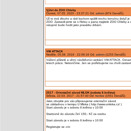
Výlet do ZOO Chleby
Čtvrtek, 07.05. 2020 - 23:37:21 Od:
admin
(974 čtenářů)
Už to trvá dlouho a rádi bychom spálili trochu benzínu (když j
ZOO. Zastavili jsme se s Helou u pana majitele ZOO Chleby a 
vstupné bude hodit jako prasátku drbání.
VW ATTACK
Neděle, 05.08. 2018 - 22:06:16 Od:
admin
(1253 čtenářů)
Vážení přátelé a věrní návštěvníci setkání VW ATTACK. Oznamu
letech práce. Nekončíme. Jen se potřebujeme na chvíli zastavit 
2017 - Orientační závod MLOK (sobota 6.května)
Středa, 22.03. 2017 - 21:57:40 Od:
herbie
(1551 čtenářů)
Jako obvykle pro vás připravujeme orientační závod
se základnou v kempu U Mloka ( http://www.umloka.cz/ )
Start závodu je v sobotu 6.května v 10:00
Startovné do závodu činí 150,- Kč za osobu
Start závodu je v sobotu 6.května v 10:00
Registrujte se
zde